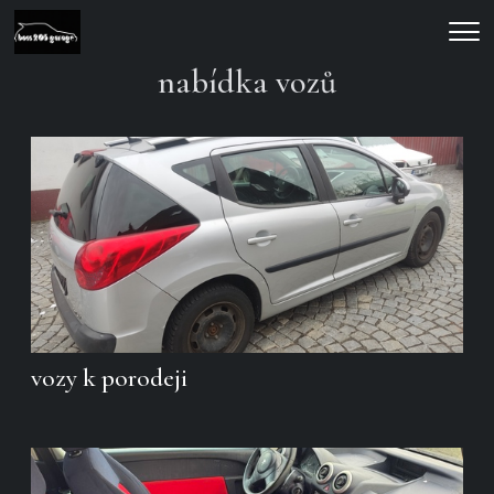
Men
nabídka vozů
vozy k porodeji